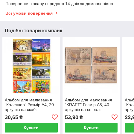
Повернення товару впродовж 14 днів за домовленістю
Всі умови повернення
Подібні товари компанії
Альбом для малювання
Альбом для малювання
Аль
"Коленкор" Розмір А4, 20
"KRAFT" Розмір А5, 40
"Кол
аркушів на скобі
аркушів на спіралі
арку
30,65
53,90
22,
₴
₴
Купити
Купити