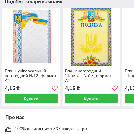
Подібні товари компанії
Бланк універсальний
Бланк нагородний
Блан
нагородний №12, формат
"Подяка" No13, формат
"Под
А4
А4
4,15
4,15
4,1
₴
₴
Купити
Купити
Про нас
100% позитивних з 337 відгуків за рік