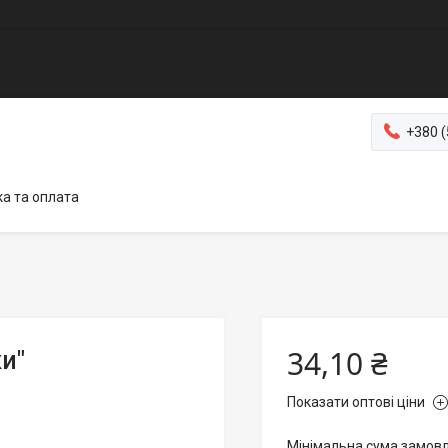
+380 (
а та оплата
34,10 ₴
и"
Показати оптові ціни
Мінімальна сума замовл