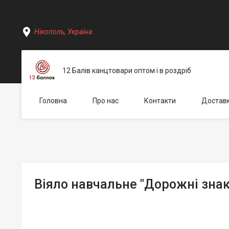
Нікополь, Україна
12 Балів канцтовари оптом і в роздріб
Головна
Про нас
Контакти
Доставк
Віяло навчальне "Дорожні знак