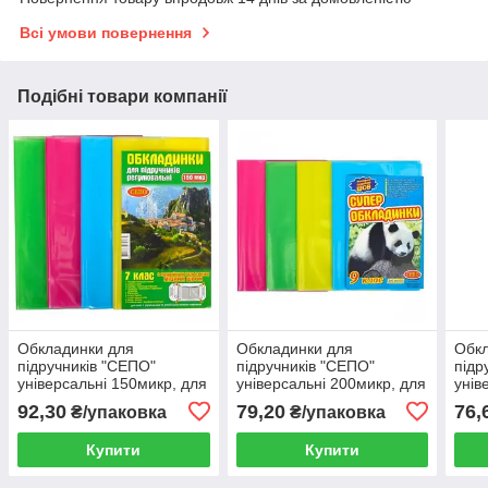
Всі умови повернення
Подібні товари компанії
Обкладинки для
Обкладинки для
Обкл
підручників "СЕПО"
підручників "СЕПО"
підр
універсальні 150микр, для
універсальні 200микр, для
унів
7 класу
9 класу
3 кл
92,30
79,20
76,
₴/упаковка
₴/упаковка
Купити
Купити