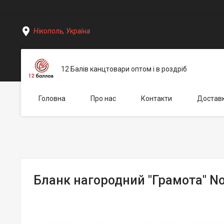
Нікополь, Україна
12 Балів канцтовари оптом і в роздріб
Головна
Про нас
Контакти
Доставк
Бланк нагородний "Грамота" N