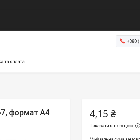
+380 (
а та оплата
4,15 ₴
o7, формат А4
Показати оптові ціни
Мінімальна сума замовл