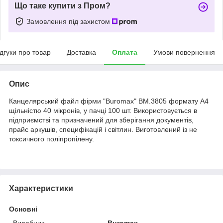
Що таке купити з Пром?
Замовлення під захистом
ідгуки про товар
Доставка
Оплата
Умови повернення
Опис
Канцелярський файл фірми "Buromax" BM.3805 формату А4
щільністю 40 мікронів, у пачці 100 шт. Використовується в
підприємстві та призначений для зберігання документів,
прайс аркушів, специфікацій і світлин. Виготовлений із не
токсичного поліпропілену.
Характеристики
Основні
Виробник
Buromax