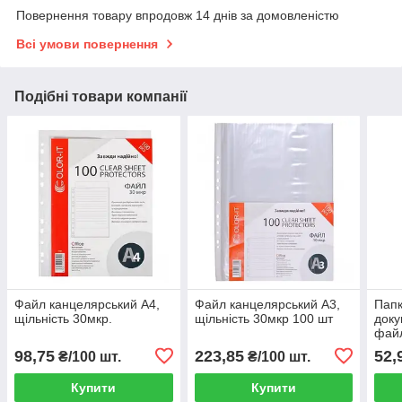
Повернення товару впродовж 14 днів за домовленістю
Всі умови повернення
Подібні товари компанії
Файл канцелярський А4,
Файл канцелярський А3,
Папк
щільність 30мкр.
щільність 30мкр 100 шт
доку
файл
98,75
223,85
52,
₴/100 шт.
₴/100 шт.
Купити
Купити