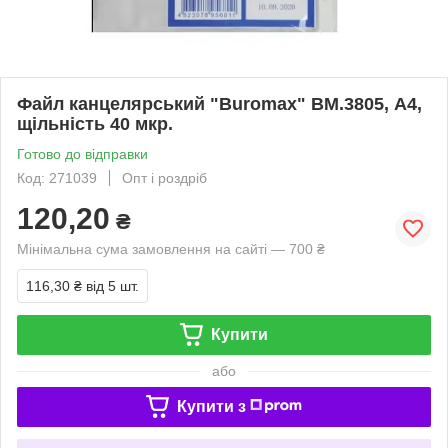
Файл канцелярський "Buromax" BM.3805, А4,
щільність 40 мкр.
Готово до відправки
Код: 271039
Опт і роздріб
120,20
₴
Мінімальна сума замовлення на сайті — 700 ₴
116,30 ₴
від 5 шт.
Купити
або
Купити з