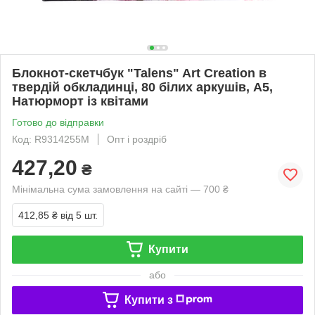
Блокнот-скетчбук "Talens" Art Creation в
твердій обкладинці, 80 білих аркушів, А5,
Натюрморт із квітами
Готово до відправки
Код: R9314255M
Опт і роздріб
427,20
₴
Мінімальна сума замовлення на сайті — 700 ₴
412,85 ₴
від 5 шт.
Купити
або
Купити з