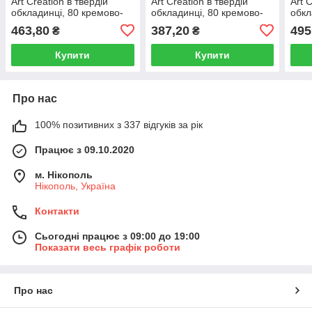
Art Creation в твердій
Art Creation в твердій
Art 
обкладинці, 80 кремово-
обкладинці, 80 кремово-
обкл
білих листів, А5, червоний
білих листів, А5, білий
біли
463,80
387,20
495
₴
₴
Купити
Купити
Про нас
100% позитивних з 337 відгуків за рік
Працює з 09.10.2020
м. Нікополь
Нікополь, Україна
Контакти
Сьогодні працює з 09:00 до 19:00
Показати весь графік роботи
Про нас