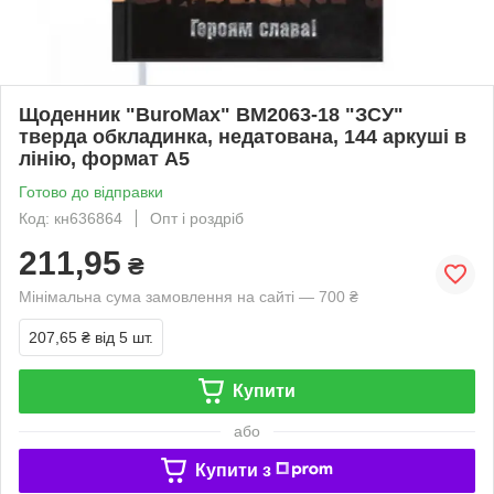
Щоденник "BuroMax" BM2063-18 "ЗСУ"
тверда обкладинка, недатована, 144 аркуші в
лінію, формат А5
Готово до відправки
Код: кн636864
Опт і роздріб
211,95
₴
Мінімальна сума замовлення на сайті — 700 ₴
207,65 ₴
від 5 шт.
Купити
або
Купити з