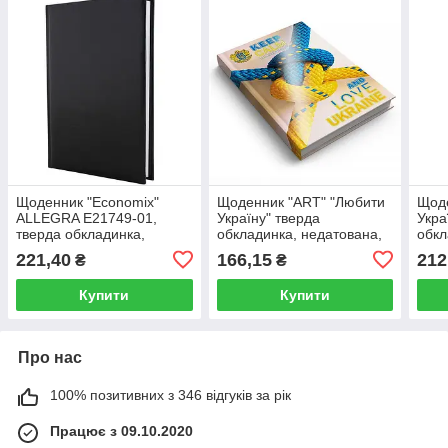
Щоденник "Economix"
Щоденник "ART" "Любити
Щоде
ALLEGRA E21749-01,
Україну" тверда
Укра
тверда обкладинка,
обкладинка, недатована,
обкл
недатована, 160 аркушів у
144 аркуші в лінію,
176 
221,40
166,15
212
₴
₴
лінію, формат А5,
формат А5
фор
Купити
Купити
Про нас
100% позитивних з 346 відгуків за рік
Працює з 09.10.2020