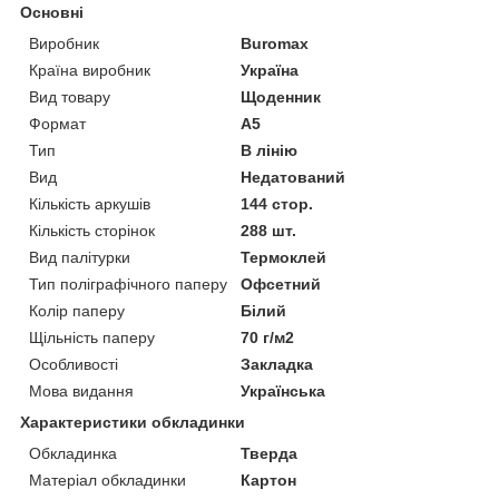
Основні
Виробник
Buromax
Країна виробник
Україна
Вид товару
Щоденник
Формат
A5
Тип
В лінію
Вид
Недатований
Кількість аркушів
144 стор.
Кількість сторінок
288 шт.
Вид палітурки
Термоклей
Тип поліграфічного паперу
Офсетний
Колір паперу
Білий
Щільність паперу
70 г/м2
Особливості
Закладка
Мова видання
Українська
Характеристики обкладинки
Обкладинка
Тверда
Матеріал обкладинки
Картон