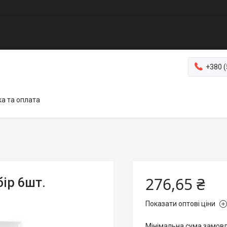
+380 (
а та оплата
276,65 ₴
бір 6шт.
Показати оптові ціни
Мінімальна сума замовл