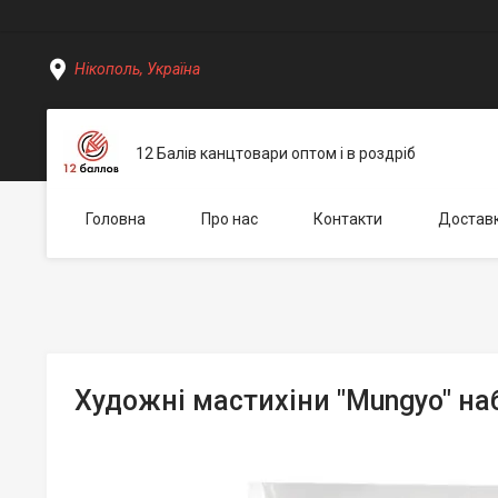
Нікополь, Україна
12 Балів канцтовари оптом і в роздріб
Головна
Про нас
Контакти
Доставк
Художні мастихіни "Mungyo" на