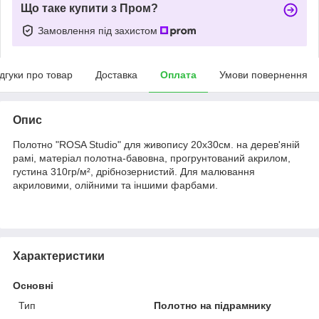
Що таке купити з Пром?
Замовлення під захистом
ідгуки про товар
Доставка
Оплата
Умови повернення
Опис
Полотно "ROSA Studio" для живопису 20х30см. на дерев'яній
рамі, матеріал полотна-бавовна, прогрунтований акрилом,
густина 310гр/м², дрібнозернистий. Для малювання
акриловими, олійними та іншими фарбами.
Характеристики
Основні
Тип
Полотно на підрамнику