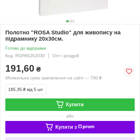
Полотно "ROSA Studio" для живопису на
підрамнику 20х30см.
Готово до відправки
Код: RGPA5252030
Опт і роздріб
191,60
₴
Мінімальна сума замовлення на сайті — 700 ₴
185,35 ₴
від 5 шт.
Купити
або
Купити з