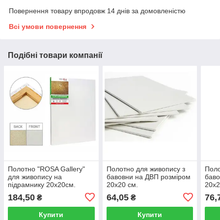
Повернення товару впродовж 14 днів за домовленістю
Всі умови повернення
Подібні товари компанії
Полотно "ROSA Gallery"
Полотно для живопису з
Поло
для живопису на
бавовни на ДВП розміром
баво
підрамнику 20х20см.
20х20 см.
20х2
184,50
64,05
76,
₴
₴
Купити
Купити