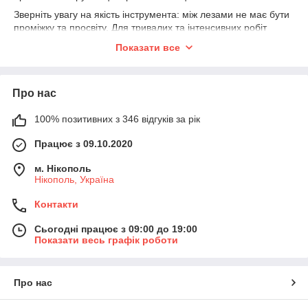
Зверніть увагу на якість інструмента: між лезами не має бути
проміжку та просвіту. Для тривалих та інтенсивних робіт
придбайте вироби з несиметричними кільцями та з
Показати все
прогумованою підкладкою. У велике кільце можна вкласти 2
або 3 пальці. Це допоможе знизити навантаження на
пензель. Для короткочасних робіт підійдуть ножиці із
Про нас
симетричними кільцями. Важлива деталь в інструменті —
ручка. Вона не має бути дуже широкою. Найзручніші ручки з
кільцями в пластмасі.
100% позитивних з 346 відгуків за рік
Працює з 09.10.2020
м. Нікополь
Нікополь, Україна
Контакти
Сьогодні працює з 09:00 до 19:00
Показати весь графік роботи
Про нас