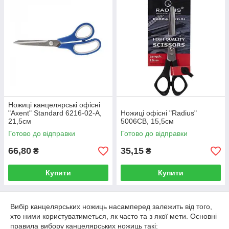
Ножиці канцелярські офісні
"Axent" Standard 6216-02-A,
Ножиці офісні "Radius"
21,5см
5006СВ, 15,5см
Готово до відправки
Готово до відправки
66,80
35,15
₴
₴
Купити
Купити
Вибір канцелярських ножиць насамперед залежить від того,
хто ними користуватиметься, як часто та з якої мети. Основні
правила вибору канцелярських ножиць такі: