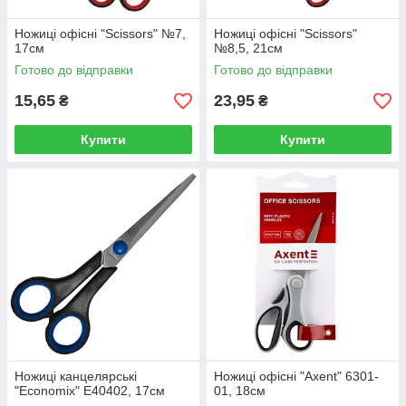
Ножиці офісні "Scissors" №7,
Ножиці офісні "Scissors"
17см
№8,5, 21см
Готово до відправки
Готово до відправки
15,65
23,95
₴
₴
Купити
Купити
Ножиці канцелярські
Ножиці офісні "Axent" 6301-
"Economix" Е40402, 17см
01, 18см