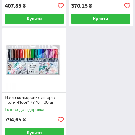
407,85
370,15
₴
₴
Купити
Купити
Набір кольорових лінерів
"Koh-I-Noor" 7770", 30 шт.
Готово до відправки
794,65
₴
Купити