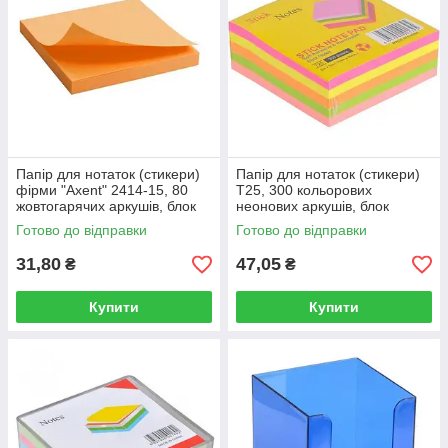
Папір для нотаток (стикери)
Папір для нотаток (стикери)
фірми "Axent" 2414-15, 80
T25, 300 кольорових
жовтогарячих аркушів, блок
неонових аркушів, блок
75х75 мм.
76х76мм.
Готово до відправки
Готово до відправки
31,80
47,05
₴
₴
Купити
Купити