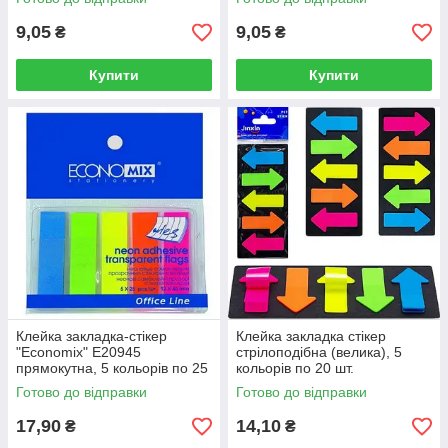
9,05
9,05
₴
₴
Купити
Купити
Клейка закладка-стікер
Клейка закладка стікер
"Economix" Е20945
стрілоподібна (велика), 5
прямокутна, 5 кольорів по 25
кольорів по 20 шт.
шт.
Готово до відправки
Готово до відправки
17,90
14,10
₴
₴