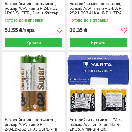
Батарейки міні-пальчикові,
Батарейки міні-пальчикові,
розмір ААА, тип GP 24A-U2
розмір ААА, тип GP 24АUP-
LR03 SUPER, 2шт. в блістері
2S2 LR03 ALKALINEULTRA
PLUS, 2шт. в спайці
Готово до відправки
Готово до відправки
51,55
30,35
₴/пара
₴
Купити
Купити
Батарейки міні-пальчикові,
Батарейки пальчикові "Varta",
розмір ААА, тип GP
розмір AA, тип Superlife R6
24АЕВ-2S2 LR03 SUPER, в
ZnCb, у пайці 4 шт.