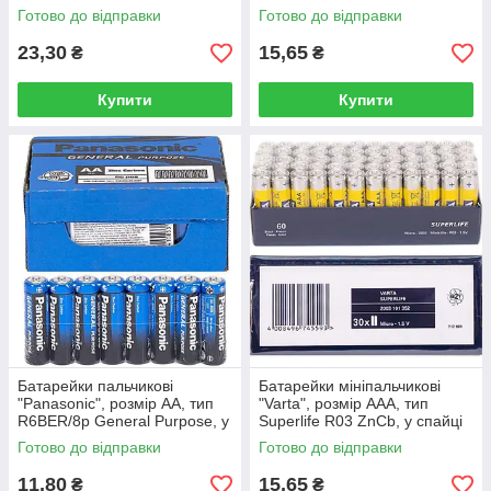
спайці
Готово до відправки
Готово до відправки
23,30
15,65
₴
₴
Купити
Купити
Батарейки пальчикові
Батарейки мініпальчикові
"Panasonic", розмір AA, тип
"Varta", розмір AAA, тип
R6BER/8p General Purpose, у
Superlife R03 ZnCb, у спайці
спайці 4 шт.
4 шт.
Готово до відправки
Готово до відправки
11,80
15,65
₴
₴