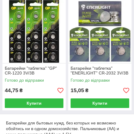
Батарейки "таблетка" "GP"
Батарейки "таблетка"
CR-1220 3V/3В
"ENERLIGHT" CR-2032 3V/3В
Готово до відправки
Готово до відправки
44,75
15,05
₴
₴
Купити
Купити
Батарейки для бытовых нужд, без которых не возможно
обойтись ни в одном домохозяйстве. Пальчиковые (АА) и