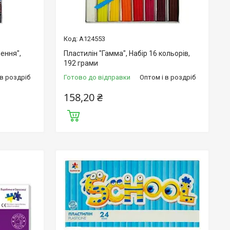
А124553
лення",
Пластилін "Гамма", Набір 16 кольорів,
192 грами
 в роздріб
Готово до відправки
Оптом і в роздріб
158,20 ₴