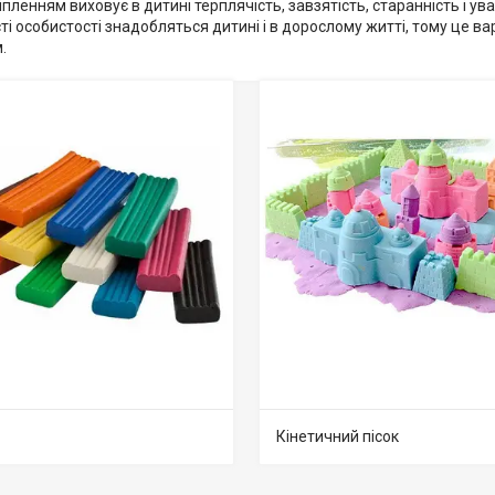
іпленням виховує в дитині терплячість, завзятість, старанність і ув
ості особистості знадобляться дитині і в дорослому житті, тому це в
.
Кінетичний пісок