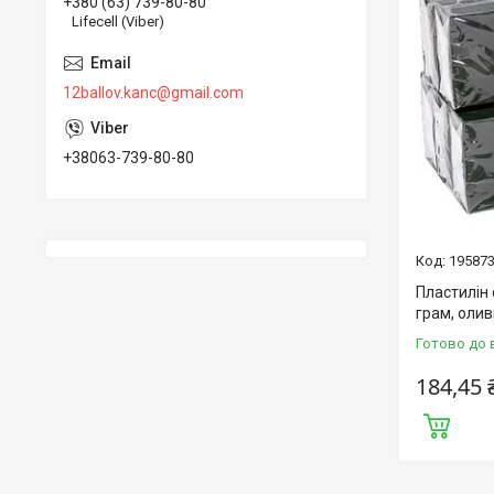
+380 (63) 739-80-80
Lifecell (Viber)
12ballov.kanc@gmail.com
+38063-739-80-80
19587
Пластилін
грам, оли
Готово до 
184,45 