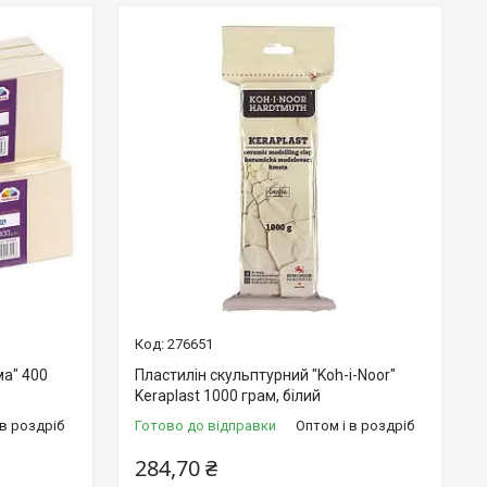
276651
ма" 400
Пластилін скульптурний "Koh-i-Noor"
Keraplast 1000 грам, білий
 в роздріб
Готово до відправки
Оптом і в роздріб
284,70 ₴