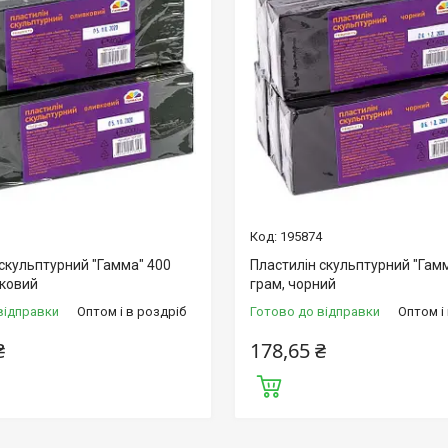
3
195874
 скульптурний "Гамма" 400
Пластилін скульптурний "Гам
вковий
грам, чорний
відправки
Оптом і в роздріб
Готово до відправки
Оптом і
₴
178,65 ₴