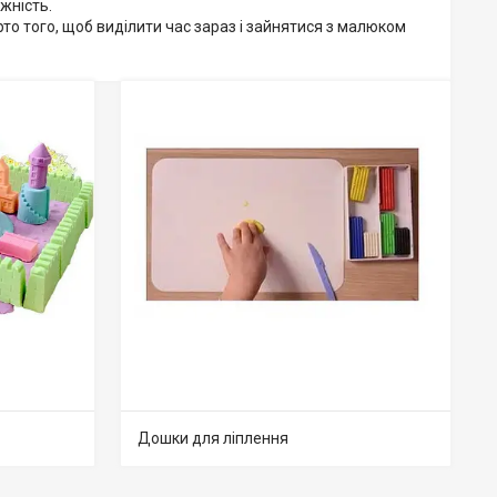
ажність.
арто того, щоб виділити час зараз і зайнятися з малюком
Дошки для ліплення