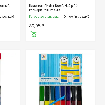
лення",
Пластилін "Koh-i-Noor", Набір 10
кольорів, 200 грамів
 в роздріб
Готово до відправки
Оптом і в роздріб
89,95 ₴