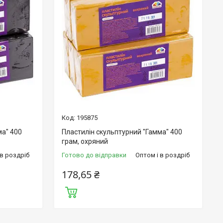
195875
ма" 400
Пластилін скульптурний "Гамма" 400
грам, охряний
 в роздріб
Готово до відправки
Оптом і в роздріб
178,65 ₴