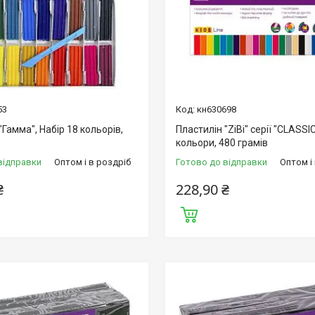
53
кн630698
"Гамма", Набір 18 кольорів,
Пластилін "ZiBi" серії "CLASSIC
кольори, 480 грамів
відправки
Оптом і в роздріб
Готово до відправки
Оптом і
₴
228,90 ₴