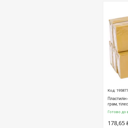
19587
Пластилін
грам, тіле
Готово до 
178,65 