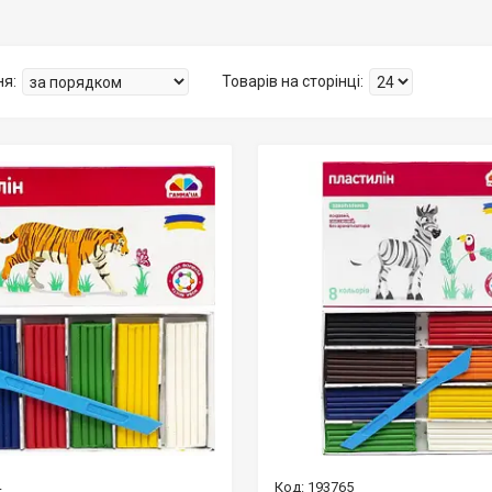
4
193765