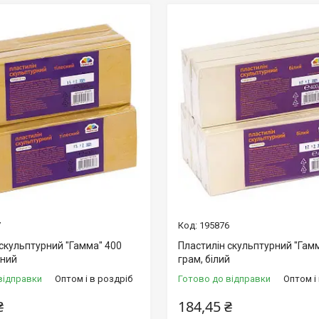
7
195876
 скульптурний "Гамма" 400
Пластилін скульптурний "Гам
сний
грам, білий
відправки
Оптом і в роздріб
Готово до відправки
Оптом і
₴
184,45 ₴