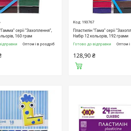
6
193767
"Гамма" серії "Захоплення",
Пластилін "Гама" серії "Захоп
ольорів, 160 грам
Набір 12 кольорів, 192 грами
відправки
Оптом і в роздріб
Готово до відправки
Оптом і
₴
128,90 ₴