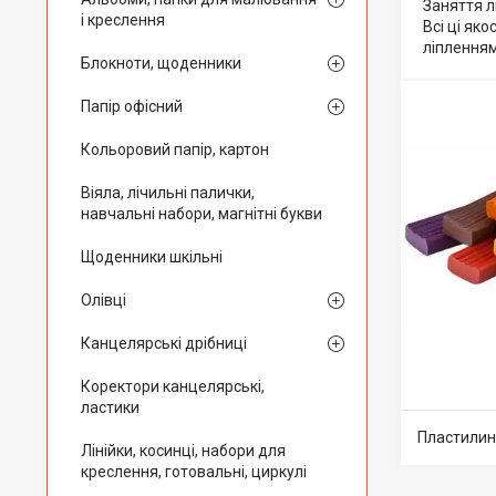
Заняття л
і креслення
Всі ці як
ліпленням
Блокноти, щоденники
Папір офісний
Кольоровий папір, картон
Віяла, лічильні палички,
навчальні набори, магнітні букви
Щоденники шкільні
Олівці
Канцелярські дрібниці
Коректори канцелярські,
ластики
Пластилин
Лінійки, косинці, набори для
креслення, готовальні, циркулі