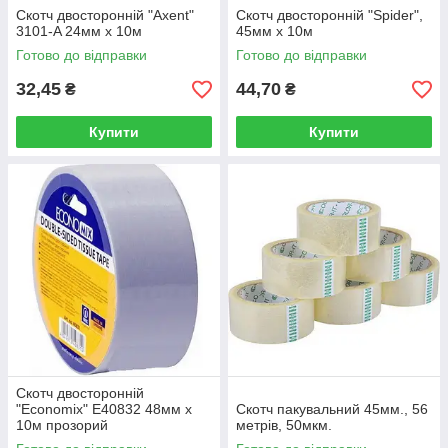
Скотч двосторонній "Axent"
Скотч двосторонній "Spider",
3101-A 24мм х 10м
45мм х 10м
Готово до відправки
Готово до відправки
32,45
44,70
₴
₴
Купити
Купити
Скотч двосторонній
"Economix" E40832 48мм х
Скотч пакувальний 45мм., 56
10м прозорий
метрів, 50мкм.