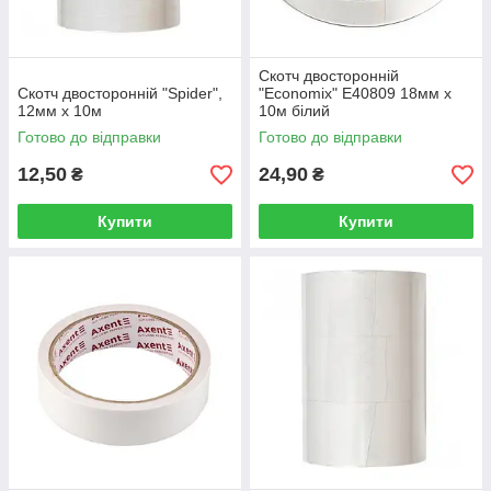
Скотч двосторонній
Скотч двосторонній "Spider",
"Economix" E40809 18мм х
12мм х 10м
10м білий
Готово до відправки
Готово до відправки
12,50
24,90
₴
₴
Купити
Купити