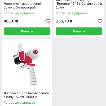
Нано-скотч двосторонній
"Buromax" 7451-01, для бобін
36мм х 3м прозорий
18мм.
Готово до відправки
Готово до відправки
46,10
136,70
₴
₴
Купити
Купити
Диспенсер для пакувального
скотчу "Axent" 3080-А
Готово до відправки