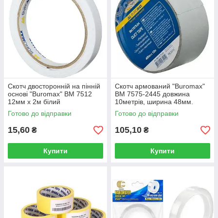
Скотч двосторонній на пінній
Скотч армований "Buromax"
основі "Buromax" BM 7512
BM 7575-2445 довжина
12мм х 2м білий
10метрів, ширина 48мм.
Готово до відправки
Готово до відправки
15,60
105,10
₴
₴
Купити
Купити